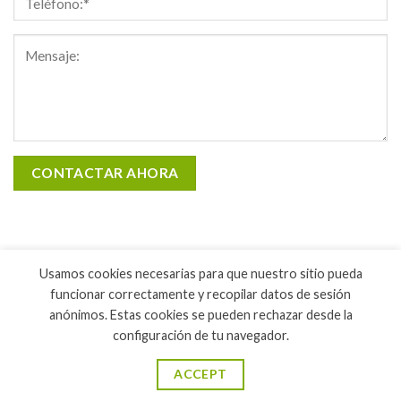
Usamos cookies necesarias para que nuestro sitio pueda
funcionar correctamente y recopilar datos de sesión
anónimos. Estas cookies se pueden rechazar desde la
configuración de tu navegador.
INICIO
LIBROS
CURRÍCULUM
EVENTOS Y CONFERENCIAS
CONTACTO
ACCEPT
Copyright 2026 ©
Farmavetsumano